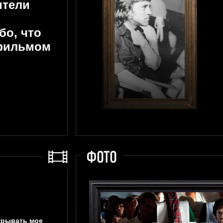
ители
бо, что
фильмом
крывать мое